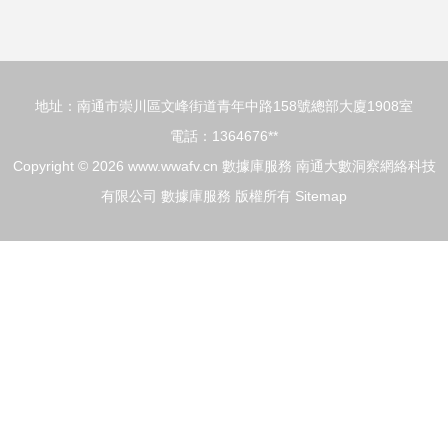
案
地址：南通市崇川區文峰街道青年中路158號總部大廈1908室
電話：1364676**
Copyright © 2026
www.wwafv.cn
數據庫服務
南通大數洞察網絡科技
有限公司
數據庫服務
版權所有
Sitemap