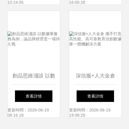
10:24:05
16:00:28
80%引熱議
創品思維淺談 以數
深信服×人大金倉
據庫服務為例，論
攜手打造高性能、
查看詳情
查看詳情
品牌經營是一場持
高可靠教育信創數
更新時間：2026-06-19
更新時間：2026-06-19
08:16:18
19:08:29
久戰
據庫一體機解決方